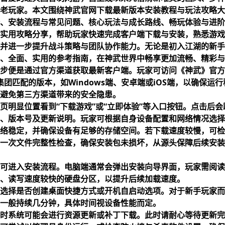
老玩家。本文围绕神武官网下载最新版本安装教程与玩法攻略大
、安装流程与常见问题、核心玩法与成长路线、畅玩体验与进阶
实用攻略分享，帮助玩家快速完成客户端下载与安装，熟悉游戏
并进一步提升战斗策略与团队协作能力。无论是初入江湖的新手
、全面、实用的参考指南，在神武世界中畅享更加流畅、精彩与
步便是通过官方渠道获取最新客户端。玩家可访问《神武》官方
9集团
匹配的版本，如Windows端、安卓端或iOS端，以确保运
避免第三方渠道带来的安全隐患。
页明显位置看到“下载游戏”或“立即体验”等入口按钮。点击后
、版本号及更新说明。玩家可根据自身设备配置和网络情况选择
络稳定，并确保设备有足够的存储空间。若下载速度较慢，可检
一次文件完整性检查，确保安装包未损坏，从源头保障后续安装
可进入安装流程。电脑端通常会弹出安装向导界面，玩家需阅读
、读写速度较快的硬盘分区，以提升后续加载速度。
选择是否创建桌面快捷方式或开机自启动选项。对于新手玩家而
一般持续几分钟，具体时间视设备性能而定。
时系统可能会进行资源更新或补丁下载。此时请耐心等待更新完