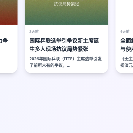
3天前
4天前
力争
国际乒联选举引争议新主席诞
全面
生多人现场抗议局势紧张
与使
全注
2026年国际乒联（ITTF）主席选举引发
《无主
了前所未有的争议，...
扮演元